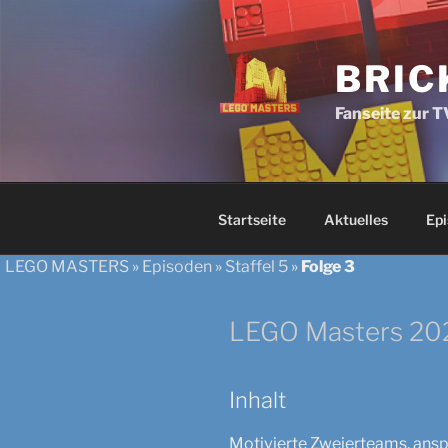
Zum
Inhalt
springen
BRIC
Fanseite zur 
Startseite
Aktuelles
Epi
LEGO MASTERS
»
Episoden
»
Staffel 5
»
Folge 3
LEGO Masters 202
Inhalt
Motivierte Zweierteams, ansp