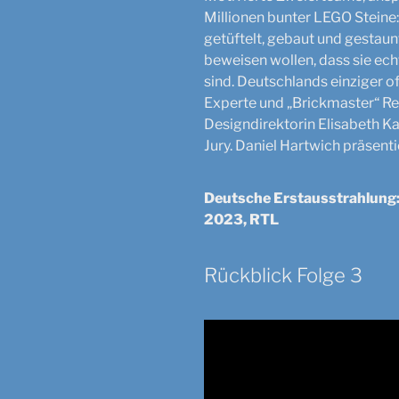
Millionen bunter LEGO Steine
getüftelt, gebaut und gestaun
beweisen wollen, dass sie ec
sind. Deutschlands einziger off
Experte und „Brickmaster“ R
Designdirektorin Elisabeth K
Jury. Daniel Hartwich präsenti
Deutsche Erstausstrahlung:
2023, RTL
Rückblick Folge 3