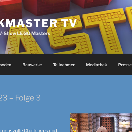
KMASTER TV
TV-Show LEGO Masters
soden
Bauwerke
Teilnehmer
Mediathek
Presse
3 – Folge 3
ruchsvolle Challenges und