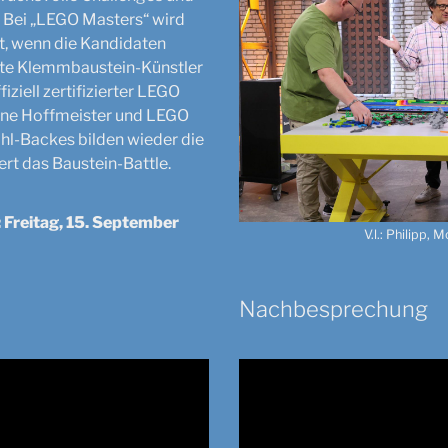
: Bei „LEGO Masters“ wird
t, wenn die Kandidaten
hte Klemmbaustein-Künstler
iziell zertifizierter LEGO
ene Hoffmeister und LEGO
ahl-Backes bilden wieder die
ert das Baustein-Battle.
 Freitag, 15. September
V.l.: Philipp,
Nachbesprechung